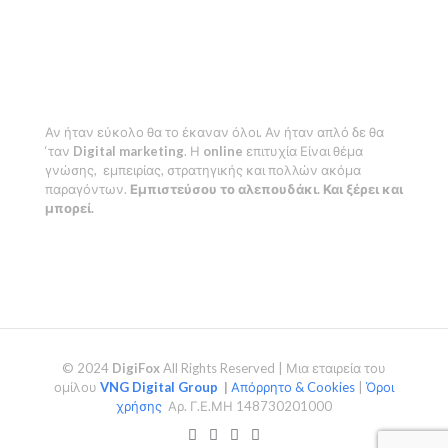
Αν ήταν εύκολο θα το έκαναν όλοι. Αν ήταν απλό δε θα
‘ταν
Digital marketing
. Η
online
επιτυχία Είναι θέμα
γνώσης, εμπειρίας, στρατηγικής και πολλών ακόμα
παραγόντων.
Εμπιστεύσου το αλεπουδάκι. Και ξέρει και
μπορεί.
© 2024
DigiFox
All Rights Reserved | Μια εταιρεία του
ομίλου
VNG Digital Group
|
Απόρρητο & Cookies
|
Όροι
χρήσης
Αρ. Γ.Ε.ΜΗ 148730201000