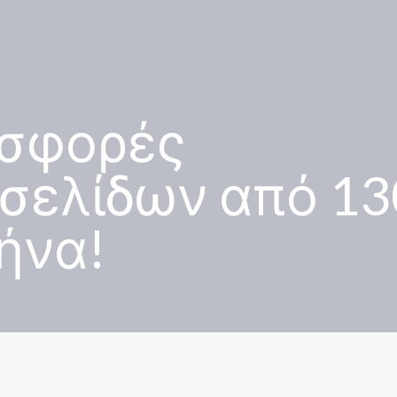
σφορές
οσελίδων από 13
ήνα!