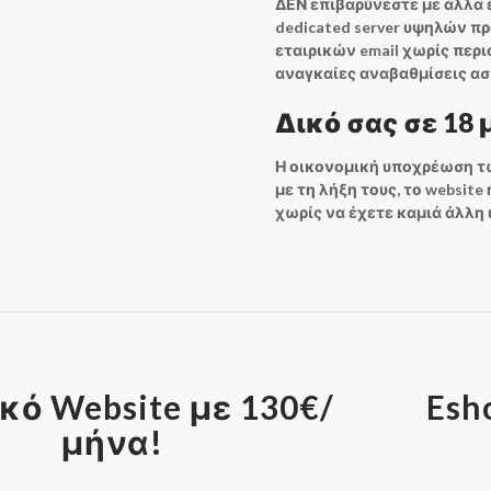
ΔΕΝ επιβαρύνεστε με άλλα 
dedicated server υψηλών πρ
εταιρικών email χωρίς περιο
αναγκαίες αναβαθμίσεις ασ
Δικό σας σε 18 
Η οικονομική υποχρέωση τω
με τη λήξη τους, το website
χωρίς να έχετε καμιά άλλη
κό Website με 130€/
Esh
μήνα!