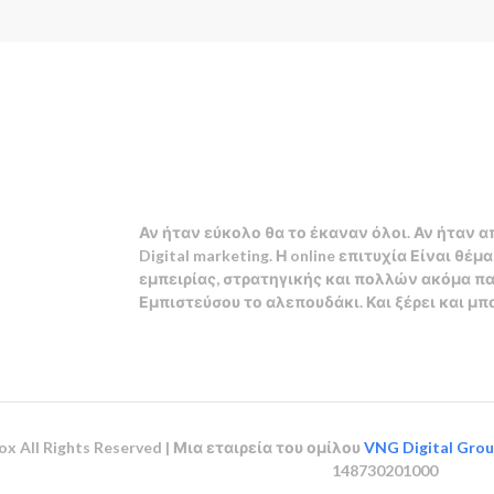
Αν ήταν εύκολο θα το έκαναν όλοι. Αν ήταν α
Digital marketing
. Η
online
επιτυχία Είναι θέμ
εμπειρίας, στρατηγικής και πολλών ακόμα π
Εμπιστεύσου το αλεπουδάκι. Και ξέρει και μπ
ox
All Rights Reserved | Μια εταιρεία του ομίλου
VNG Digital Gro
148730201000