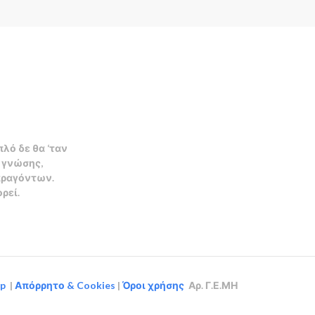
πλό δε θα ‘ταν
α γνώσης,
αραγόντων.
ορεί.
up
|
Απόρρητο & Cookies
|
Όροι χρήσης
Αρ. Γ.Ε.ΜΗ