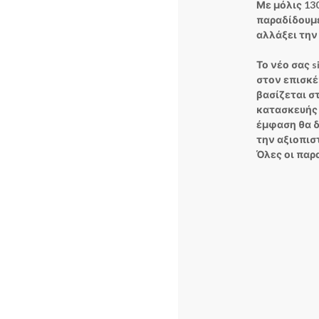
Με μόλις 13
παραδίδουμε
αλλάξει την
Το νέο σας s
στον επισκέ
βασίζεται σ
κατασκευής 
έμφαση θα δ
την αξιοπιστ
Όλες οι παρ