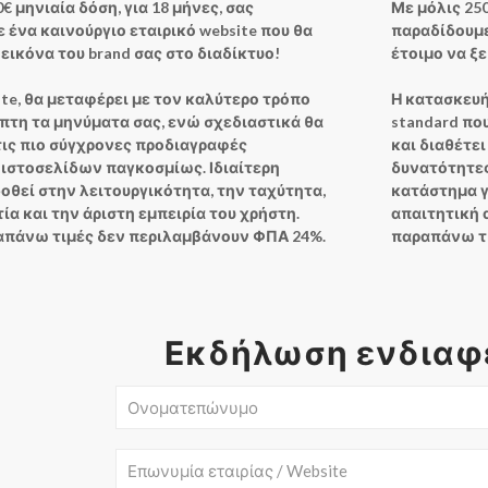
0€ μηνιαία δόση,
για 18 μήνες, σας
Με μόλις 250
 ένα καινούργιο εταιρικό website που θα
παραδίδουμε
 εικόνα του brand σας στο διαδίκτυο!
έτοιμο να ξ
ite, θα μεταφέρει με τον καλύτερο τρόπο
Η κατασκευή
πτη τα μηνύματα σας, ενώ σχεδιαστικά θα
standard πο
τις πιο σύγχρονες προδιαγραφές
και διαθέτει
ιστοσελίδων παγκοσμίως. Ιδιαίτερη
δυνατότητες
οθεί στην λειτουργικότητα, την ταχύτητα,
κατάστημα γι
ία και την άριστη εμπειρία του χρήστη.
απαιτητική 
απάνω τιμές δεν περιλαμβάνουν ΦΠΑ 24%.
παραπάνω τι
Εκδήλωση ενδιαφ