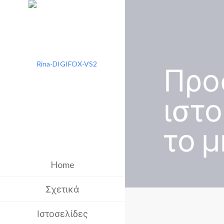
Προ
ιστ
το μ
Home
Σχετικά
Ιστοσελίδες