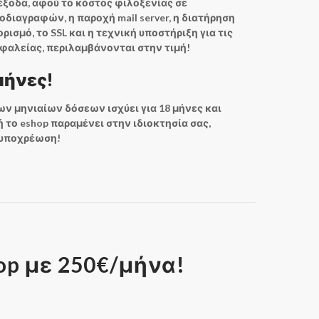
έξοδα, αφού το κόστος φιλοξενίας σε
οδιαγραφών, η παροχή mail server, η διατήρηση
ρισμό, το SSL και η τεχνική υποστήριξη για τις
φαλείας, περιλαμβάνονται στην τιμή!
μήνες!
ν μηνιαίων δόσεων ισχύει για 18 μήνες και
 ή το eshop παραμένει στην ιδιοκτησία σας,
 υποχρέωση!
op με 250€/μήνα!